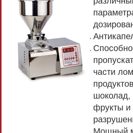
различны
параметр
дозирова
Антикапе
Способно
пропуска
части ло
продуктов
шоколад, 
фрукты и т
разрушен
Мощный 