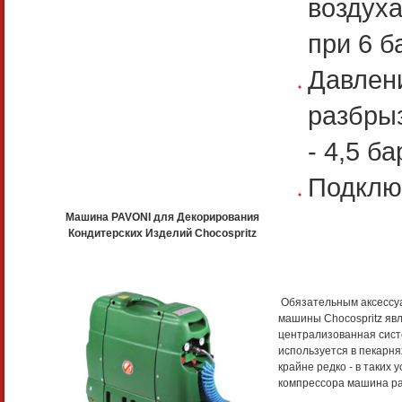
воздуха
при 6 б
Давлен
разбрыз
- 4,5 ба
Подключ
Машина PAVONI для Декорирования
Кондитерских Изделий Chocospritz
Обязательным аксессу
машины Chocospritz явл
централизованная сист
используется в пекарня
крайне редко - в таких 
компрессора машина ра