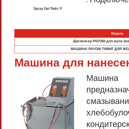
Spray Gel Twin / F
Модель
Диспенсер PAVONI для желе (же
МАШИНА PAVONI TWIN/F ДЛЯ ЖЕ
Машина для нанесен
Машина
предназна
смазывани
хлебобуло
кондитерс