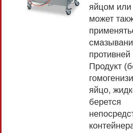
яйцом или
может так
применять
смазывани
противней
Продукт (б
гомогениз
яйцо, жидк
берется
непосредс
контейнера