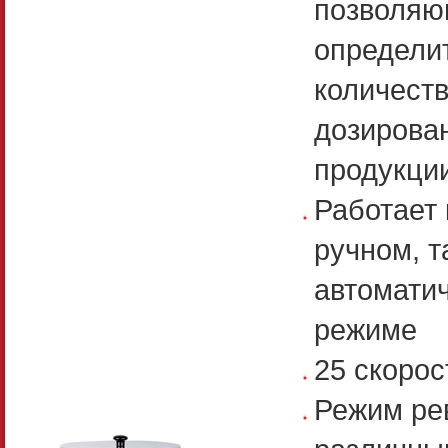
позволя
определи
количест
дозирова
продукци
Работает 
ручном, т
автомати
режиме
25 скорос
Режим ре