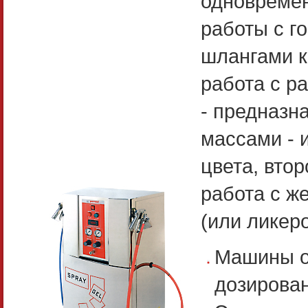
одновремен
работы с г
шлангами к
работа с р
- предназн
массами - 
цвета, втор
работа с ж
(или ликеро
Машины о
дозирова