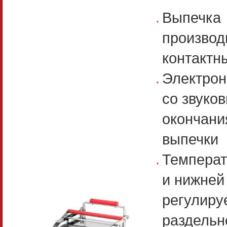
Выпечка
производ
контактн
Электрон
со звуко
окончани
выпечки
Температ
и нижней
регулиру
раздельн