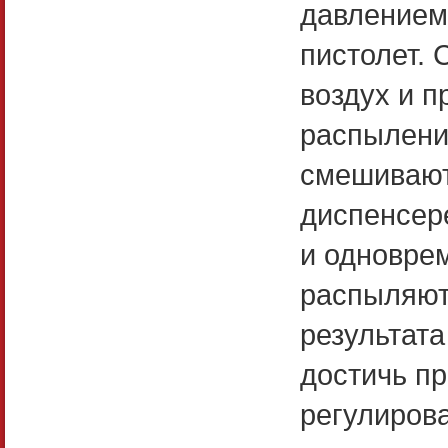
давлением
пистолет.
воздух и п
распылен
смешивают
диспенсер
и одновре
распыляют
результат
достичь п
регулиров