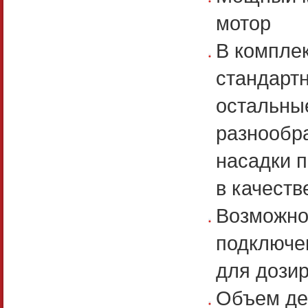
мотор
В компле
стандартн
остальны
разнообр
насадки 
в качеств
Возможн
подключе
для дози
Объем деж