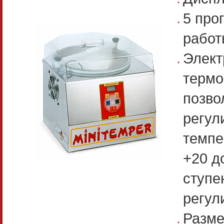
5 про
работ
Элект
термо
позво
регул
темпе
+20 д
ступе
регул
Разме