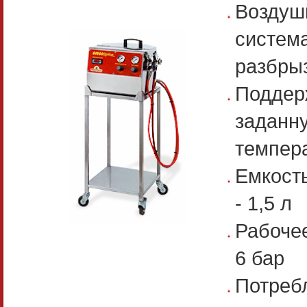
Воздуш
систем
разбры
Поддер
заданн
темпер
Емкост
- 1,5 л
Рабочее
6 бар
Потреб