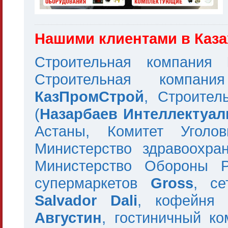
Нашими клиентами в Каза
Строительная компания
Строительная компа
КазПромСтрой
, Строите
(
Назарбаев Интеллектуа
Астаны, Комитет Уголо
Министерство здравоохра
Министерство Обороны 
супермаркетов
Gross
, с
Salvador
Dali
, кофейн
Августин
, гостиничный к