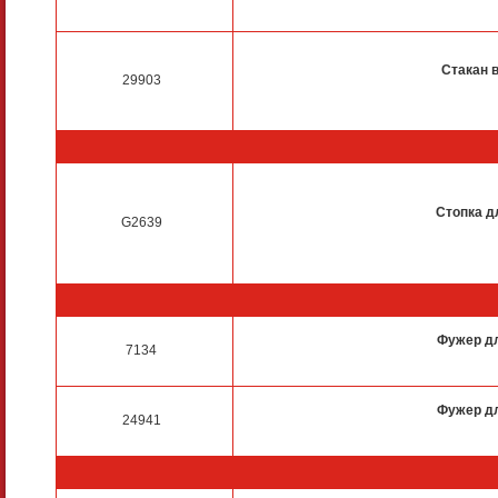
Стакан 
29903
Стопка д
G2639
Фужер д
7134
Фужер д
24941