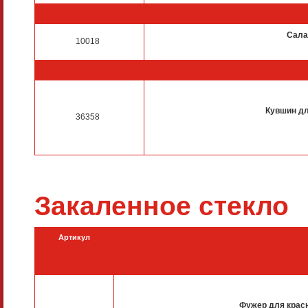
Сала
10018
Кувшин дл
36358
Закаленное стекло
Артикул
Фужер для крас