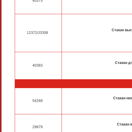
40375
Стакан выс
12372/J3308
Стакан д
40383
Стакан ни
54268
Стакан 
29879