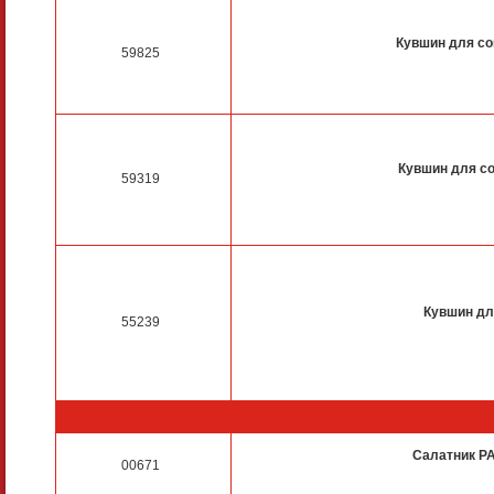
Кувшин для со
59825
Кувшин для со
59319
Кувшин дл
55239
Салатник P
00671