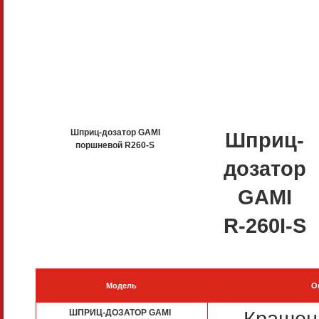
Шприц-дозатор GAMI
Шприц-
поршневой R260-S
дозатор
GAMI
R-260I-S
Модель
О
Крашен
ШПРИЦ-ДОЗАТОР GAMI