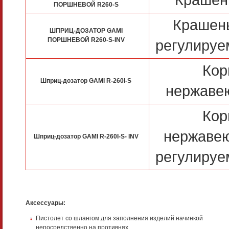
ПОРШНЕВОЙ R260-S
Крашены
ШПРИЦ-ДОЗАТОР GAMI
ПОРШНЕВОЙ R260-S-INV
регулируе
Кор
Шприц-дозатор GAMI R-260I-S
нержаве
Кор
нержавею
Шприц-дозатор GAMI R-260I-S- INV
регулируе
Аксессуары:
Пистолет со шлангом для заполнения изделий начинкой
непосредственно на противнях.