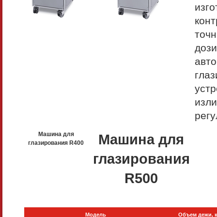
изго
конт
точн
дози
авто
гла
устр
изли
регу
Машина для
Машина для
глазирования R400
глазирования
R500
Модель
Объем дежи, 