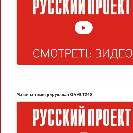
▶
Машина темперирующая GAMI T240