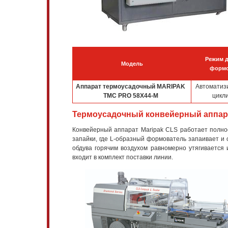
Режим 
Модель
формо
Аппарат термоусадочный MARIPAK
Автоматиз
TMC PRO 58X44-M
цикл
Термоусадочный конвейерный аппара
Конвейерный аппарат Maripak CLS работает полно
запайки, где L-образный формователь запаивает и 
обдува горячим воздухом равномерно утягивается 
входит в комплект поставки линии.