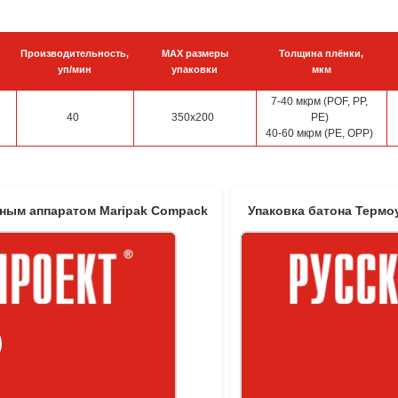
Производительность,
MAX размеры
Толщина плёнки,
уп/мин
упаковки
мкм
7-40 мкрм (POF, PP,
40
350х200
PE)
40-60 мкрм (PE, OPP)
чным аппаратом Maripak Compack
Упаковка батона Термо