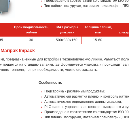
Произведено в соответствии со стандартом ISO 90
Тип плёнки: полурукав, материал полиолефин, ПВХ
Производительность,
MAX размеры
Толщина плёнки,
уп/мин
упаковки
мкм
элект
35
30
500х330х150
15-60
Maripak Impack
ки, предназначенные для встройки в технологическую линию. Работают пол
у подаётся на станцию запайки, где формируется упаковка и происходит за
ного тоннеля, но при необходимости, можно его заказать.
Особенности:
Подстройка к различным продуктам;
Автоматическая размотка плёнки и контроль натяж
Автоматическое определение длины упаковки;
PLC-панель управления с сенсорным экраном и ру
Произведено в соответствии со стандартом ISO 90
Тип плёнки: полурукав, материал полиолефин, ПВХ