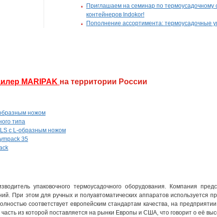
Приглашаем на семинар по термоусадочному 
контейнеров Indokor!
Пополнение ассортимента: термоусадочные у
илер MARIPAK
на территории России
-образным ножом
ого типа
LS с L-образным ножом
ympack 35
ack
изводитель упаковочного термоусадочного оборудования. Компания пред
ий. При этом для ручных и полуавтоматических аппаратов используется пр
олностью соответствует европейским стандартам качества, на предприятии
асть из которой поставляется на рынки Европы и США, что говорит о её выс