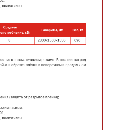
01;
, полиэтилен.
Среднее
Габариты, мм
Вес, кг
ропотребление, кВт
8
2800х1500х1550
690
ностью в автоматическом режиме. Выполняется ряд
пайка и обрезка плёнки в поперечном и продольном
ения (защита от разрывов плёнки);
сским языком;
01;
, полиэтилен.