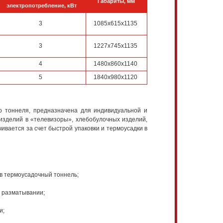
Габариты, мм
электропотребление, кВт
3
1085х615х1135
3
1227х745х1135
4
1480х860х1140
5
1840х980х1120
о тоннеля, предназначена для индивидуальной и
 изделий в «телевизоры», хлебобулочных изделий,
ивается за счет быстрой упаковки и термоусадки в
в термоусадочный тоннель;
в разматывании;
и;