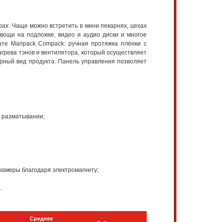
ах. Чаще можно встретить в мини пекарнях, цехах
вощи на подложке, видео и аудио диски и многое
те Maripack Compack: ручная протяжка плёнки с
агрева тэнов и вентилятора, который осуществляет
арный вид продукта. Панель управления позволяет
в разматывании;
камеры благодаря электромагниту;
.
Среднее