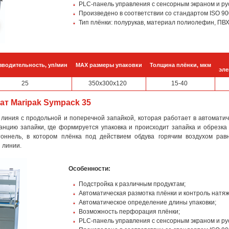
PLC-панель управления с сенсорным экраном и ру
Произведено в соответствии со стандартом ISO 90
Тип плёнки: полурукав, материал полиолефин, ПВХ
зводительность, уп/мин
MAX размеры упаковки
Толщина плёнки, мкм
эле
25
350х300х120
15-40
т Maripak Sympack 35
линия с продольной и поперечной запайкой, которая работает в автоматич
танцию запайки, где формируется упаковка и происходит запайка и обрезк
оннель, в котором плёнка под действием обдува горячим воздухом равн
 линии.
Особенности:
Подстройка к различным продуктам;
Автоматическая размотка плёнки и контроль натяж
Автоматическое определение длины упаковки;
Возможность перфорация плёнки;
PLC-панель управления с сенсорным экраном и ру