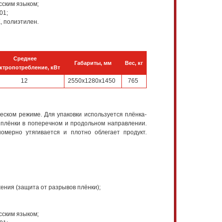
сским языком;
01;
, полиэтилен.
Среднее
Габариты, мм
Вес, кг
ктропотребление, кВт
12
2550х1280х1450
765
еском режиме. Для упаковки используется плёнка-
а плёнки в поперечном и продольном направлении.
омерно утягивается и плотно облегает продукт.
ения (защита от разрывов плёнки);
сским языком;