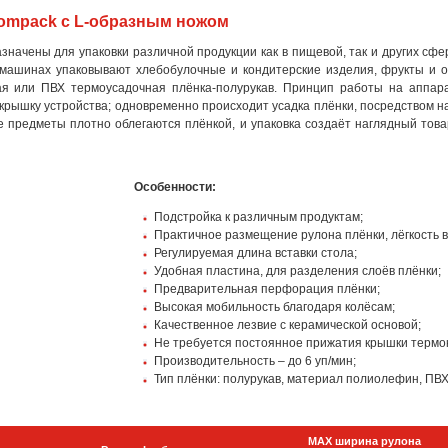
ompack с L-образным ножом
ачены для упаковки различной продукции как в пищевой, так и других сфер
 машинах упаковывают хлебобулочные и кондитерские изделия, фрукты и о
ая или ПВХ термоусадочная плёнка-полурукав. Принцип работы на аппара
 крышку устройства; одновременно происходит усадка плёнки, посредством н
те предметы плотно облегаются плёнкой, и упаковка создаёт наглядный тов
Особенности:
Подстройка к различным продуктам;
Практичное размещение рулона плёнки, лёгкость 
Регулируемая длина вставки стола;
Удобная пластина, для разделения слоёв плёнки;
Предварительная перфорация плёнки;
Высокая мобильность благодаря колёсам;
Качественное лезвие с керамической основой;
Не требуется постоянное прижатия крышки термо
Производительность – до 6 уп/мин;
Тип плёнки: полурукав, материал полиолефин, ПВХ
MAX ширина рулона