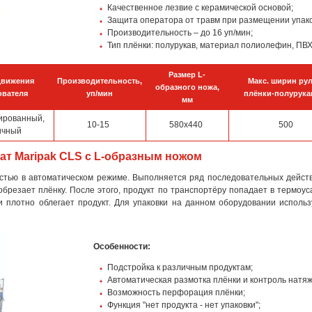
Качественное лезвие с керамической основой;
Защита оператора от травм при размещении упако
Производительность – до 16 уп/мин;
Тип плёнки: полурукав, материал полиолефин, ПВ
Размер L-
движения
Производительность,
Макс. ширин ру
образного ножа,
вателя
уп/мин
плёнки-полурука
мм
ированный,
10-15
580х440
500
ичный
т Maripak CLS с L-образным ножом
стью в автоматическом режиме. Выполняется ряд последовательных действ
обрезает плёнку. После этого, продукт по транспортёру попадает в термоу
и плотно облегает продукт. Для упаковки на данном оборудовании использ
Особенности:
Подстройка к различным продуктам;
Автоматическая размотка плёнки и контроль натяж
Возможность перфорация плёнки;
Функция "нет продукта - нет упаковки";