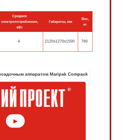
Среднее
Вес,
электропотребление,
Габариты, мм
кг
кВт
4
2120х1270х1500
780
усадочным аппаратом Maripak Compack
▶