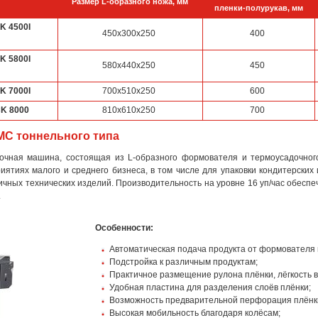
Размер L-образного ножа, мм
пленки-полурукав, мм
 4500I
450х300х250
400
 5800I
580х440х250
450
 7000I
700х510х250
600
K 8000
810х610х250
700
MC тоннельного типа
очная машина, состоящая из L-образного формователя и термоусадочног
иятиях малого и среднего бизнеса, в том числе для упаковки кондитерских
ичных технических изделий. Производительность на уровне 16 уп/час обеспеч
.
Особенности:
Автоматическая подача продукта от формователя 
Подстройка к различным продуктам;
Практичное размещение рулона плёнки, лёгкость 
Удобная пластина для разделения слоёв плёнки;
Возможность предварительной перфорация плёнк
Высокая мобильность благодаря колёсам;