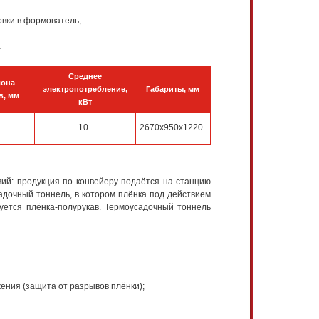
вки в формователь;
Х
Среднее
лона
электропотребление,
Габариты, мм
в, мм
кВт
10
2670х950х1220
ий: продукция по конвейеру подаётся на станцию
садочный тоннель, в котором плёнка под действием
уется плёнка-полурукав. Термоусадочный тоннель
ения (защита от разрывов плёнки);