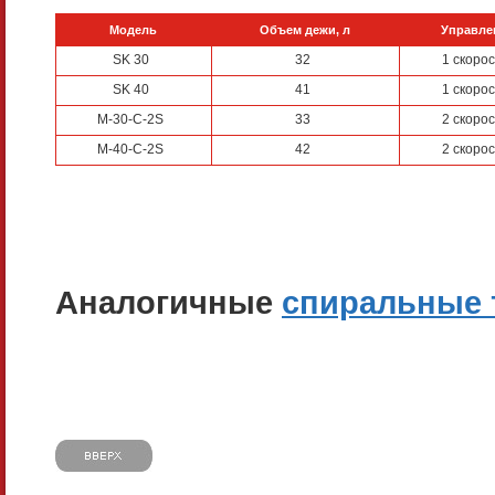
Модель
Объем дежи, л
Управле
SK 30
32
1 скоро
SK 40
41
1 скоро
M-30-C-2S
33
2 скоро
M-40-C-2S
42
2 скоро
Аналогичные
спиральные 