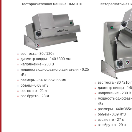
Тестораскаточная машина DMA 310
Тестораскаточная 
вес теста - 80 / 120 г
диаметр пиццы - 140 / 300 мм
напряжение - 230 В
мощность однофазного двигателя - 0,25
кВт
размеры - 640х355х355 мм
вес теста - 80 / 210 г
объем - 0,08 м^3
диаметр пиццы - 140
вес нетто - 21 кг
напряжение - 230 В
вес брутто - 23 кг
мощность однофазно
кВт
размеры - 440х365
объем - 0,09 м^3
вес нетто - 27 кг
вес брутто - 29 кг