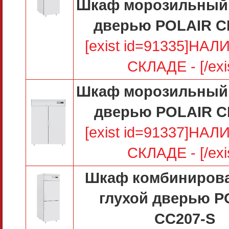
Шкаф морозильный 
дверью POLAIR C
[exist id=91335]НА
СКЛАДЕ - [/exi
Шкаф морозильный 
дверью POLAIR C
[exist id=91337]НА
СКЛАДЕ - [/exi
Шкаф комбиниров
глухой дверью P
CC207-S