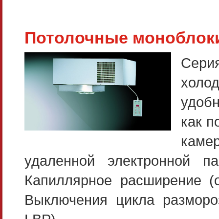
Потолочные моноблоки
Сери
холо
удоб
как п
каме
удаленной электронной п
Капиллярное расширение (о
Выключения цикла размороз