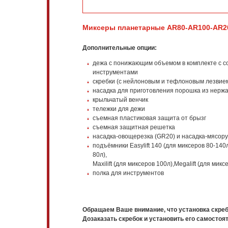
Миксеры планетарные AR80-AR100-AR2
Дополнительные опции:
дежа с понижающим объемом в комплекте с 
инструментами
скребки (с нейлоновым и тефлоновым лезвие
насадка для приготовления порошка из нерж
крыльчатый венчик
тележки для дежи
съемная пластиковая защита от брызг
съемная защитная решетка
насадка-овощерезка (GR20) и насадка-мясоруб
подъёмники Easylift 140 (для миксеров 80-140л)
80л),
Maxilift (для миксеров 100л),Megalift (для мик
полка для инструментов
Обращаем Ваше внимание, что установка скреб
Дозаказать скребок и установить его самостоя