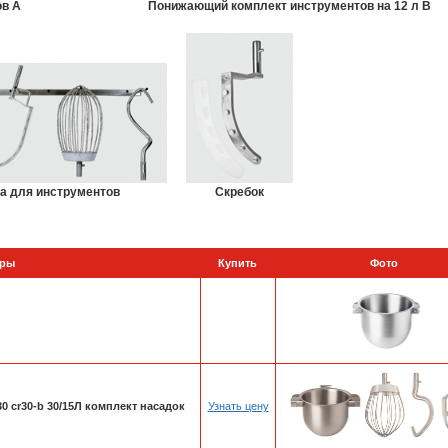
ов А
Понижающий комплект инструментов на 12 л В
а для инструментов
Скребок
ары
Купить
Фото
 сr30-b 30/15Л комплект насадок
Узнать цену