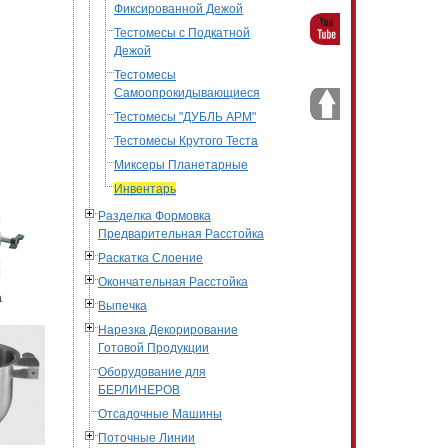
Фиксированной Дежой
Тестомесы с Подкатной
Дежой
Тестомесы
Самоопрокидывающиеся
Тестомесы "ДУБЛЬ АРМ"
Тестомесы Крутого Теста
Миксеры Планетарные
Инвентарь
Разделка Формовка
Предварительная Расстойка
Раскатка Слоение
Окончательная Расстойка
а
Выпечка
Нарезка Декорирование
Готовой Продукции
Оборудование для
БЕРЛИНЕРОВ
Отсадочные Машины
Поточные Линии