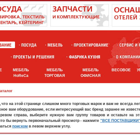
Е
МЕБЕЛЬ
МЕБЕЛЬ
МЕБЕЛЬ
ВЕСОВОЕ
У
HoReCa
ТОРГОВАЯ
ОФИСНАЯ
каталог
что на этой странице слишком много торговых марок и вам не всегда лег
жное вам оборудование, если интересующий вас бренд заранее не известе
евом справа, выберите нужную вам группу товаров и оставьте на эт
что бы вернуть первоначальный просмотр - нажмите
"ВСЕ ПОСТАВЩИКИ
ваться
поиском
в левом верхнем углу.