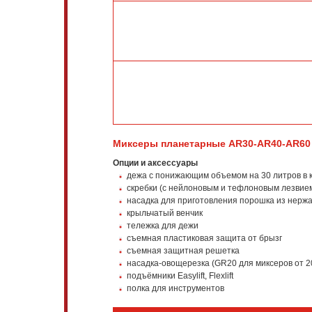
Миксеры планетарные AR30-AR40-AR60
Опции и аксессуары
дежа с понижающим объемом на 30 литров в 
скребки (с нейлоновым и тефлоновым лезвие
насадка для приготовления порошка из нерж
крыльчатый венчик
тележка для дежи
съемная пластиковая защита от брызг
съемная защитная решетка
насадка-овощерезка (GR20 для миксеров от 20
подъёмники Easylift, Flexlift
полка для инструментов