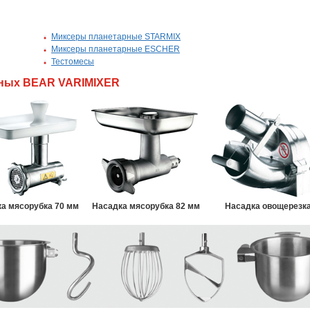
Миксеры планетарные STARMIX
Миксеры планетарные ESCHER
Тестомесы
рных BEAR VARIMIXER
а мясорубка 70 мм
Насадка мясорубка 82 мм
Насадка овощерезк