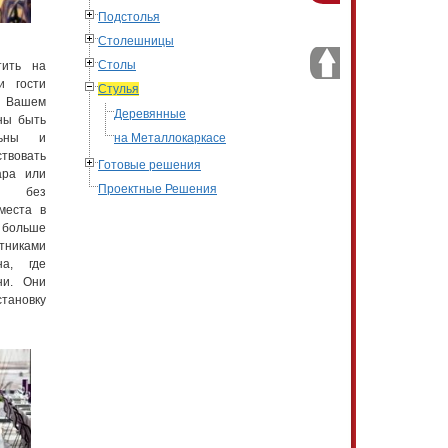
Подстолья
Столешницы
Столы
тить на
и гости
Стулья
в Вашем
Деревянные
ны быть
льны и
на Металлокаркасе
ствовать
Готовые решения
ара или
Проектные Решения
ья без
места в
больше
тниками
на, где
ни. Они
тановку