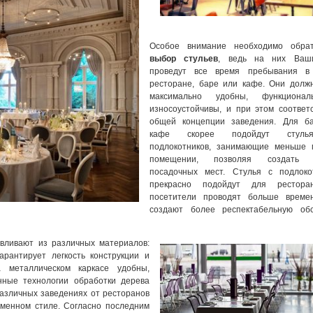
Особое внимание необходимо обра
выбор стульев
, ведь на них Ваш
проведут все время пребывания 
ресторане, баре или кафе. Они долж
максимально удобны, функциона
износоустойчивы, и при этом соответ
общей концепции заведения. Для б
кафе скорее подойдут стул
подлокотников, занимающие меньше 
помещении, позволяя создать 
посадочных мест. Стулья с подлоко
прекрасно подойдут для рестора
посетители проводят больше време
создают более респектабельную обс
вливают из различных материалов:
арантирует легкость конструкции и
а металлическом каркасе удобны,
нные технологии обработки дерева
азличных заведениях от ресторанов
еменном стиле. Согласно последним