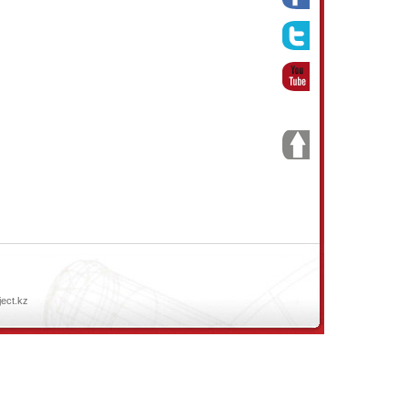
ject.kz