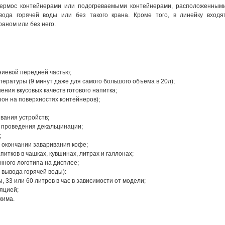
 термос контейнерами или подогреваемыми контейнерами, расположенным
вода горячей воды или без такого крана. Кроме того, в линейку входя
аном или без него.
:
иевой передней частью;
ературы (9 минут даже для самого большого объема в 20л);
ния вкусовых качеств готового напитка;
зон на поверхностях контейнеров);
вания устройств;
 проведения декальцинации;
;
б окончании заваривания кофе;
итков в чашках, кувшинах, литрах и галлонах;
нного логотипа на дисплее;
вывода горячей воды):
 33 или 60 литров в час в зависимости от модели;
яцией;
жима.