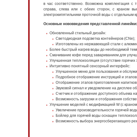
в час соответственно. Возможна комплектация с
справа, слева или с обеих сторон, с краном вы
электрокипятильники проточной воды с отдельным кр
Основные нововведения представленной линейки
Обновленный стильный дизайн:
Светодиодная подсветка контейнеров (CNe);
Изготовлены из нержавеющей стали с алюмин
Более быстрый нагрев воды до необходимой темп
Смачивание кофе перед завариванием для улучше
Улучшенная теплоизоляция (отсутствие горячих 
Интуитивно понятный сенсорный интерфейс:
Улучшенное меню для пользования и обслужи
Подробное отображение инструкций и этапов
Отображение этапов приготовления напитков
Звуковой сигнал и уведомление на дисплее о
Счетчик и отображение доступного объема нап
Возможность загрузки и отображения собстве
Улучшение моделей с модификацией W (с краном 
Увеличение производительности горячей воды,
Бойлер для горячей воды оснащен теплоизол
Возможность выбора энергосберегающего ре