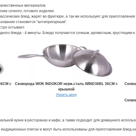
качественных материалов.
ние сочного, готового изделия.
ассических блюд, жарят во фритюре, а так же используют для приготовления 
зовании становится "антипригарным".
стро остывает.
дного блюда - 4 минуты. Блюдо получается сочным, ароматным, хрустящим и
36СМ с
Сковорода WOK INDOKOR нерж.сталь WIND36BL 36СМ с
Сково
крышкой
Узнать цену
Сково
льной кухне в ресторанах и кафе, а также подходит для домашнего использ
ндукционных плитах и могут быть использованы для приготовления блюд на