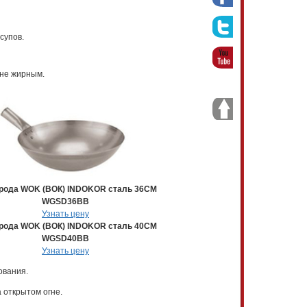
супов.
 не жирным.
рода WOK (ВОК) INDOKOR сталь 36СМ
WGSD36BB
Узнать цену
рода WOK (ВОК) INDOKOR сталь 40СМ
WGSD40BB
Узнать цену
ования.
 открытом огне.