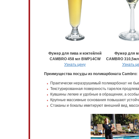
Фужер для пива и коктейлей
Фужер для м
CAMBRO 458 мл BWP14CW
CAMBRO 310,5м
Узнать цену
Узнать ц
Преимущества посуды из поликарбоната Cambro:
Практически неразрушимый поликарбонат не бьет
Текстурированная поверхность тарелок продлева
Кувшины легкие и удобные в обращении, а особы
Крупные массивные основания повышают устойчи
Стаканы и бокалы имитируют внешний вид, массив