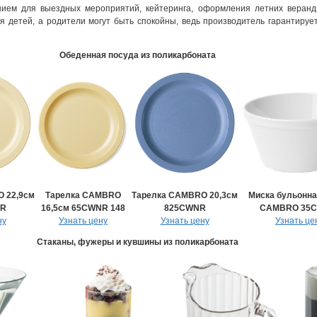
ием для выездных мероприятий, кейтеринга, оформления летних веранд
я детей, а родители могут быть спокойны, ведь производитель гарантируе
Обеденная посуда из поликарбоната
 22,9см
Тарелка CAMBRO
Тарелка CAMBRO 20,3см
Миска бульонна
NR
16,5см 65CWNR 148
825CWNR
CAMBRO 35C
ну
Узнать цену
Узнать цену
Узнать це
Стаканы, фужеры и кувшины из поликарбоната