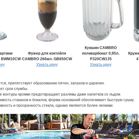
Кувшин CAMBRO
артини
Фужер для коктейля
поликарбонат 0,95л.
Круж
л BWM10CW
CAMBRO 266мл. GB850CW
P320CW135
4
ену
Узнать цену
Узнать цену
ся, препятствует образованию пятен, запахов и царапин.
ет срок службы.
е контуры кромки предотвращают разливы даже напитков со льдом.
вость стаканов и бокалов, форма оснований обеспечивает быструю сушку.
ность и прозрачность стекла, однако являются более легкими.