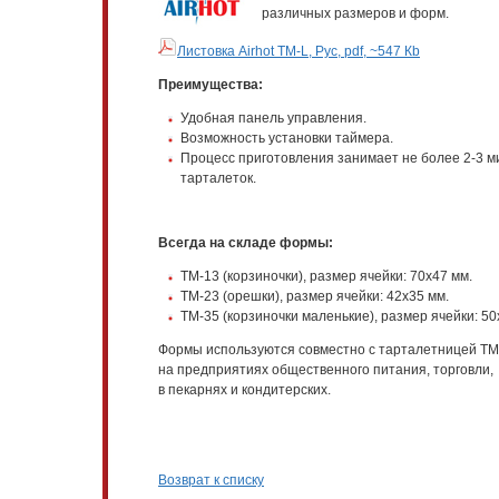
различных размеров и форм.
Листовка Airhot TM-L, Рус, pdf, ~547 Кb
Преимущества:
Удобная панель управления.
Возможность установки таймера.
Процесс приготовления занимает не более 2-3 ми
тарталеток.
Всегда на складе формы:
TM-13 (корзиночки), размер ячейки: 70х47 мм.
TM-23 (орешки), размер ячейки: 42х35 мм.
TM-35 (корзиночки маленькие), размер ячейки: 50
Формы используются совместно с тарталетницей TM
на предприятиях общественного питания, торговли,
в пекарнях и кондитерских.
Возврат к списку