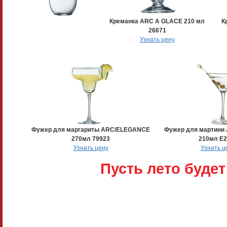
Креманка ARC A GLACE 210 мл
К
26671
Узнать цену
Фужер для маргариты ARC/ELEGANCE
Фужер для мартини
270мл 79923
210мл E2
Узнать цену
Узнать ц
Пусть лето буде