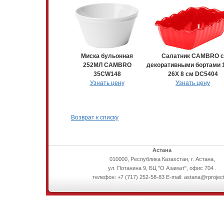
Миска бульонная
Салатник CAMBRO с
252МЛ CAMBRO
декоративными бортами 1
35CW148
26Х 8 см DC5404
Узнать цену
Узнать цену
Возврат к списку
Астана
010000, Республика Казахстан, г. Астана,
ул. Потанина 9, БЦ "О Азамат", офис 704 .
телефон: +7 (717) 252-58-83 E-mail: astana@rproject