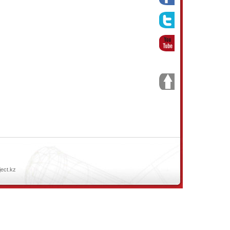
ject.kz