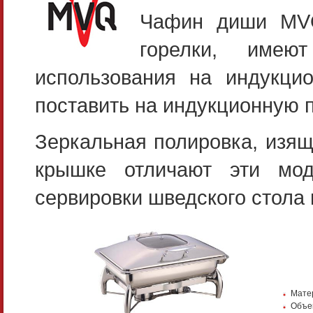
Чафин диши MVQ
горелки, имею
использования на индукци
поставить на индукционную п
Зеркальная полировка, изя
крышке отличают эти мо
сервировки шведского стола 
Мате
Объем