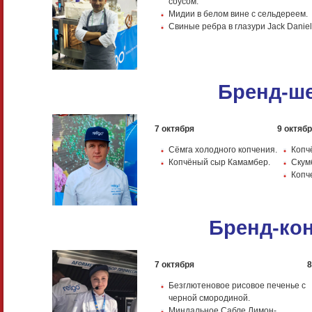
соусом.
Мидии в белом вине с сельдереем.
Свиные ребра в глазури Jack Daniel
Бренд-ш
7 октября
9 октяб
Сёмга холодного копчения.
Копч
Копчёный сыр Камамбер.
Скум
Копч
Бренд-ко
7 октября
8
Безглютеновое рисовое печенье с
черной смородиной.
Миндальное Сабле Лимон-