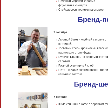
Печёный морской карась с
фруктами в конверте.
Стейк лосося терияки на спарже.
Бренд-п
7 октября
Льняной багет - клубный сэндвич с
ветчиной.
Тостовый хлеб - крок месье, классик
парижского стрит-фуда.
Булочка Бриошь - с тунцом и карт
салатом.
Ржаной сувенирный хлеб.
Пита - кебаб и свежие овощи, трад
ближнего востока.
Бренд-ше
7 октября
Филе свинины в кофе с персиком гр