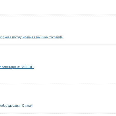
упольная посудомоечная машина Comenda.
 планетарных PANERO.
оборудования Dirmak!