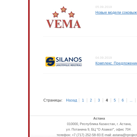
05.09.2019
Новые модели соковыж
04.09.2019
Комплекс. Предложение
Страницы:
Назад
1
2
3
4
5
6
...
Астана
010000, Республика Казахстан, г. Астана,
ул. Потанина 9, БЦ "О Азамат", офис 704 .
телефон: +7 (717) 252-58-83 E-mail: astana@rproject