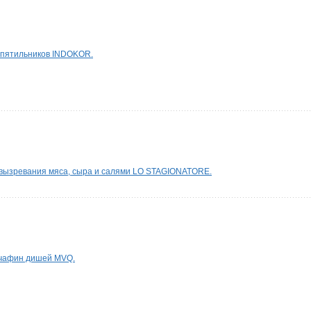
ипятильников INDOKOR.
ызревания мяса, сыра и салями LO STAGIONATORE.
е чафин дишей MVQ.