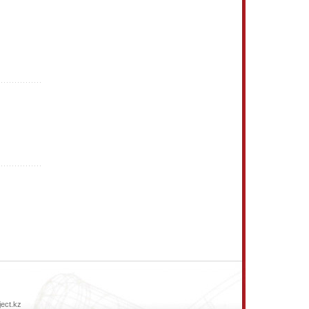
ject.kz