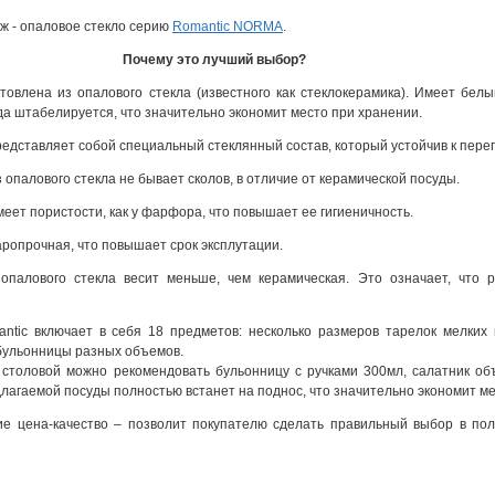
ж - опаловое стекло серию
Rоmantic NORMA
.
Почему это лучший выбор?
отовлена из опалового стекла (известного как стеклокерамика). Имеет бел
уда штабелируется, что значительно экономит место при хранении.
редставляет собой специальный стеклянный состав, который устойчив к пере
з опалового стекла не бывает сколов, в отличие от керамической посуды.
меет пористости, как у фарфора, что повышает ее гигиеничность.
аропрочная, что повышает срок эксплутации.
 опалового стекла весит меньше, чем керамическая. Это означает, что 
ntic включает в себя 18 предметов: несколько размеров тарелок мелких и
бульонницы разных объемов.
столовой можно рекомендовать бульонницу с ручками 300мл, салатник объ
лагаемой посуды полностью встанет на поднос, что значительно экономит ме
е цена-качество – позволит покупателю сделать правильный выбор в поль