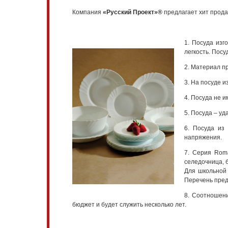
Компания
«Русский Проект»®
предлагает хит прода
1. Посуда изг
легкость. Пос
2. Материал п
3. На посуде и
4. Посуда не и
5. Посуда – уд
6. Посуда из
напряжения.
7. Серия Roma
селедочница, 
Для школьной 
Перечень пред
8. Соотношени
бюджет и будет служить несколько лет.