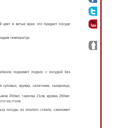
ый цвет и витые края, что придает посуде
падам температур.
ребенок поднимет поднос с посудой без
 суповых, кружка, салатники, сахарница,
мом 300мл, тарелка 21см, кружка 280мл.
сто на столе.
зу посуды из опалого стекла, сэкономит