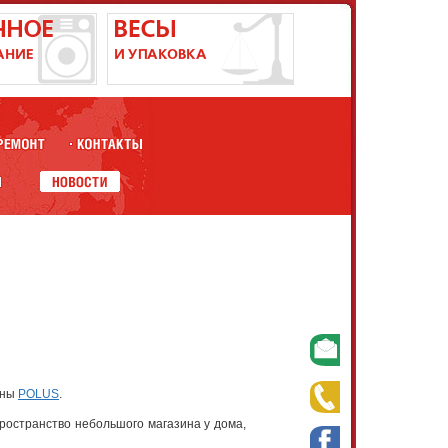
ины
POLUS
.
остранство небольшого магазина у дома,