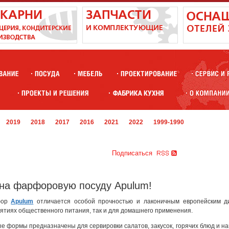
2019
2018
2017
2016
2021
2022
1999-1990
Подписаться
а фарфоровую посуду Apulum!
фор
Apulum
отличается особой прочностью и лаконичным европейским ди
ятиях общественного питания, так и для домашнего применения.
 формы предназначены для сервировки салатов, закусок, горячих блюд и нап