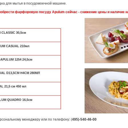
одна для мытья в посудомоечной машине.
обрести фарфоровую посуду Apulum сейчас - снижение цены и наличие н
CLASSIC 30,5см
LUM CASUAL 210мл
 APULUM 1254 24,5см
AL D13,5СМ H4СМ 280МЛ
 21,5 см 450 мл
LUM QUADRO 16,5см
рсональному менеджеру или по телефону: (
495)-540-46-00