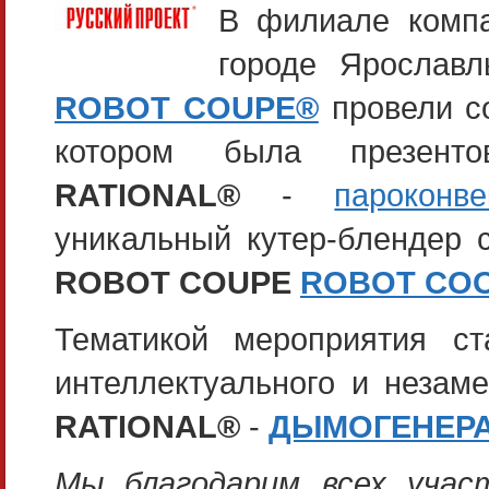
В филиале ком
городе Ярослав
ROBOT COUPE®
провели со
котором была презенто
RATIONAL®
-
парокон
уникальный кутер-блендер 
ROBOT COUPE
ROBOT CO
Тематикой мероприятия с
интеллектуального и незам
RATIONAL®
-
ДЫМОГЕНЕРАТ
Мы благодарим всех учас