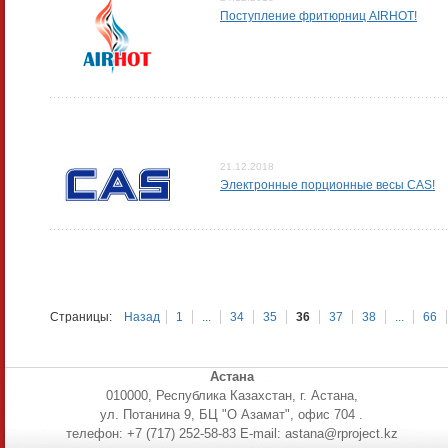
Поступление фритюрниц AIRHOT!
21.12.2018
Электронные порционные весы CAS!
Страницы:
Назад
1
...
34
35
36
37
38
...
66
Астана
010000, Республика Казахстан, г. Астана,
ул. Потанина 9, БЦ "О Азамат", офис 704 .
телефон: +7 (717) 252-58-83 E-mail: astana@rproject.kz