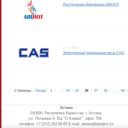
Поступление фритюрниц AIRHOT!
21.12.2018
Электронные порционные весы CAS!
Страницы:
Назад
1
...
34
35
36
37
38
...
66
Астана
010000, Республика Казахстан, г. Астана,
ул. Потанина 9, БЦ "О Азамат", офис 704 .
телефон: +7 (717) 252-58-83 E-mail: astana@rproject.kz