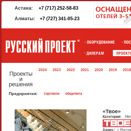
Астана:
+7 (717) 252-58-83
Алматы:
+7 (727) 341-05-23
2024
2023
2022
2021
2020
2019
2018
Проекты
и
решения
Предприятия:
торговли
общепита
«Твоe»
Не
Категория:
Адрес:
г. Росто