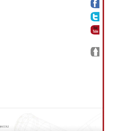
ject.kz