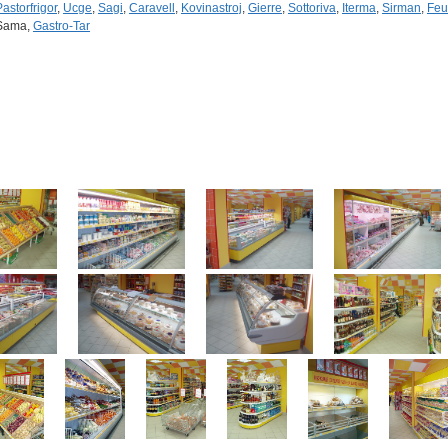
Pastorfrigor
,
Ucge
,
Sagi
,
Caravell
,
Kovinastroj
,
Gierre
,
Sottoriva
,
Iterma
,
Sirman
,
Fe
Sama,
Gastro-Tar