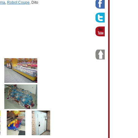
uma
,
Robot Coupe
, Dito