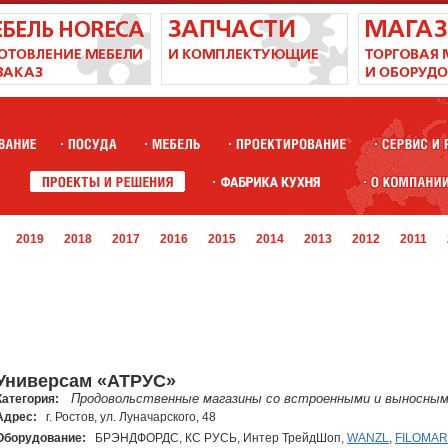
2019
2018
2017
2016
2015
2014
2013
2012
2011
Универсам «АТРУС»
Продовольственные магазины со встроенными и выносным
Категория:
Адрес:
г. Ростов, ул. Луначарского, 48
Оборудование:
БРЭНДФОРДС, КС РУСЬ, Интер ТрейдШоп,
WANZL
,
FILOMAR