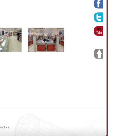
ject.kz