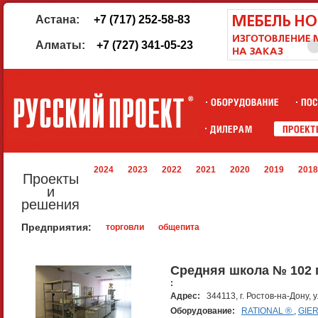
Астана:
+7 (717) 252-58-83
Алматы:
+7 (727) 341-05-23
2024
2023
2022
2021
2020
2019
2018
Проекты
и
решения
Предприятия:
торговли
общепита
Средняя школа № 102 г
:
Адрес:
344113, г. Ростов-на-Дону, 
Оборудование:
RATIONAL ®
,
GIE