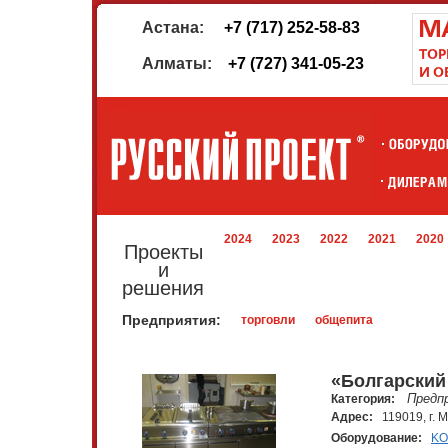
Астана:
+7 (717) 252-58-83
Алматы:
+7 (727) 341-05-23
2024
2023
2022
2021
2020
Проекты
и
решения
Предприятия:
торговли
общепита
«Болгарский
Предп
Категория:
Адрес:
119019, г. 
Оборудование:
KO