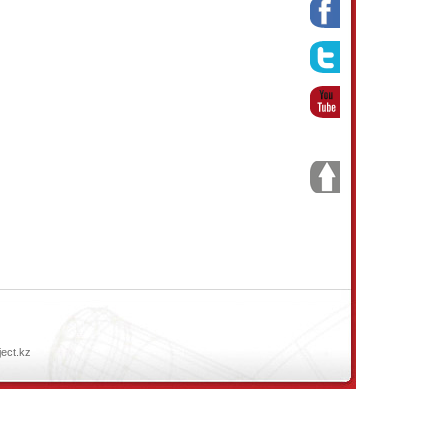
ject.kz