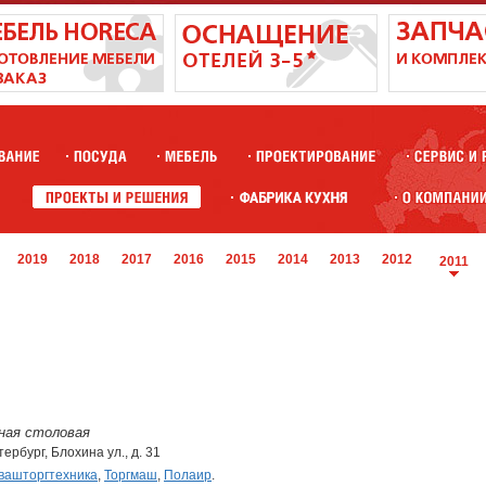
2019
2018
2017
2016
2015
2014
2013
2012
2011
ная столовая
тербург, Блохина ул., д. 31
вашторгтехника
,
Торгмаш
,
Полаир
.