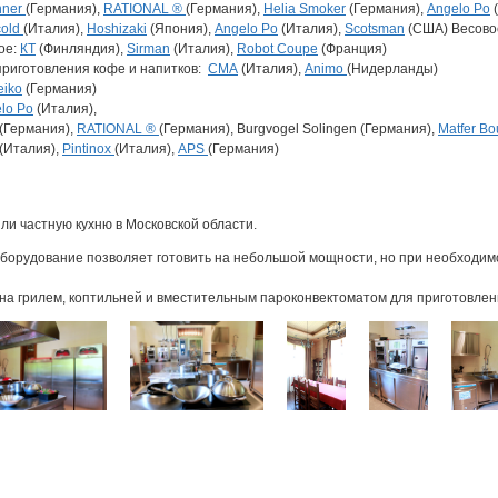
nner
(Германия),
RATIONAL ®
(Германия),
Helia Smoker
(Германия),
Angelo Po
cold
(Италия),
Hoshizaki
(Япония),
Angelo Po
(Италия),
Scotsman
(США) Весово
ое:
КТ
(Финляндия),
Sirman
(Италия),
Robot Coupe
(Франция)
приготовления кофе и напитков:
СМА
(Италия),
Animo
(Нидерланды)
eiko
(Германия)
lo Po
(Италия),
(Германия),
RATIONAL ®
(Германия), Burgvogel Solingen (Германия),
Matfer Bo
(Италия),
Pintinox
(Италия),
APS
(Германия)
ли частную кухню в Московской области.
борудование позволяет готовить на небольшой мощности, но при необходимос
на грилем, коптильней и вместительным пароконвектоматом для приготовлени