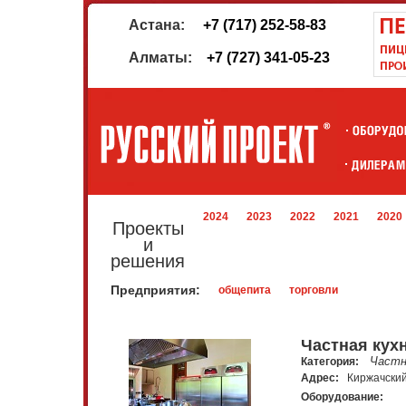
Астана:
+7 (717) 252-58-83
Алматы:
+7 (727) 341-05-23
2024
2023
2022
2021
2020
Проекты
и
решения
Предприятия:
общепита
торговли
Частная кух
Частн
Категория:
Адрес:
Киржачски
Оборудование: