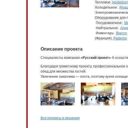
Тепловое:
Heidebre
Холодильное:
Riva
Электромеханическ
Оборудование для 
Посудомоечное:
M
Нейтральное:
Ange
Инвентарь:
Blanco
(Франция),
Paderno
Описание проекта
Специалисты компании
«Русский проект»
® оснасти
Благодаря грамотному проекту, профессиональное о
обед для множества гостей.
Увлечение заказчика — охота, поэтому кухня оснаще
Все проекты и решения