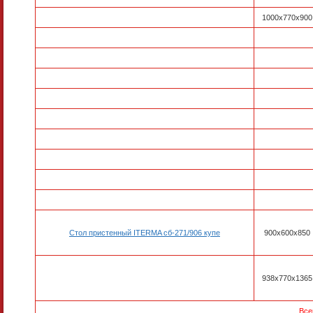
1000х770х900
Стол пристенный ITERMA сб-271/906 купе
900х600х850
938х770х1365
Все