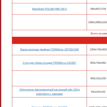
Моноблок POLAIR MM 109 S
490х807х704
1660х2860х220
Всего на кам
Ванна моечная двойная ITERMA вс-20/700/1350
1350х700х850
Стол для сбора отходов ITERMA сц-241/607
600х700х850
400х310х200
Облучатель бактерицидный настенный обн-150 в
942х54х162
комплекте с лампами