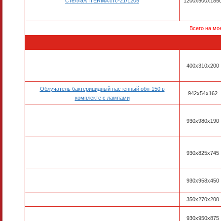
Стеллаж ITERMA стс-21/1205
1200х500х185
Всего на мо
400х310х200
Облучатель бактерицидный настенный обн-150 в
942х54х162
комплекте с лампами
930x980x190
930x825x745
930x958x450
350x270x200
930x950x875