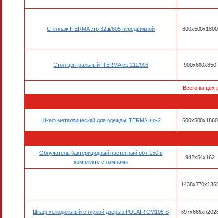
Стеллаж ITERMA стр 32ш/605 передвижной
600x500x1800
Стол центральный ITERMA сц-211/906
900х600х850
Всего на цех 
Шкаф металлический для одежды ITERMA шо-2
600x500x1860
Облучатель бактерицидный настенный обн-150 в
942x54x162
комплекте с лампами
1438х770х136
Шкаф холодильный с глухой дверью POLAIR CM105-S
697х665хh202