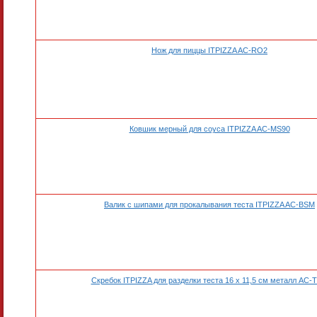
Нож для пиццы ITPIZZA AC-RO2
Ковшик мерный для соуса ITPIZZA AC-MS90
Валик с шипами для прокалывания теста ITPIZZA AC-BSM
Скребок ITPIZZA для разделки теста 16 х 11,5 см металл AC-