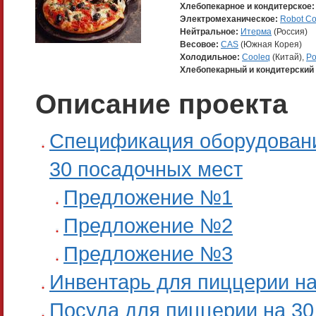
Хлебопекарное и кондитерское:
Электромеханическое:
Robot C
Нейтральное:
Итерма
(Россия)
Весовое:
CAS
(Южная Корея)
Холодильное:
Cooleq
(Китай),
Po
Хлебопекарный и кондитерский 
Описание проекта
Спецификация оборудовани
30 посадочных мест
Предложение №1
Предложение №2
Предложение №3
Инвентарь для пиццерии на
Посуда для пиццерии на 30