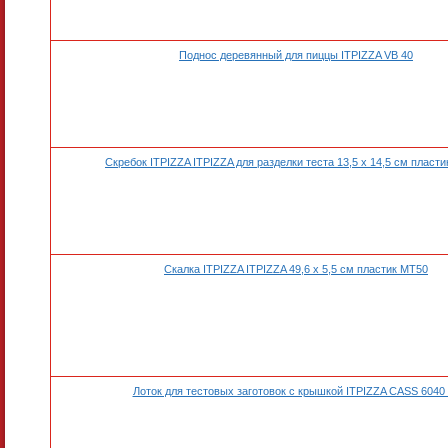
Поднос деревянный для пиццы ITPIZZA VB 40
Скребок ITPIZZA ITPIZZA для разделки теста 13,5 х 14,5 см пласт
Скалка ITPIZZA ITPIZZA 49,6 х 5,5 см пластик MT50
Лоток для тестовых заготовок с крышкой ITPIZZA CASS 6040