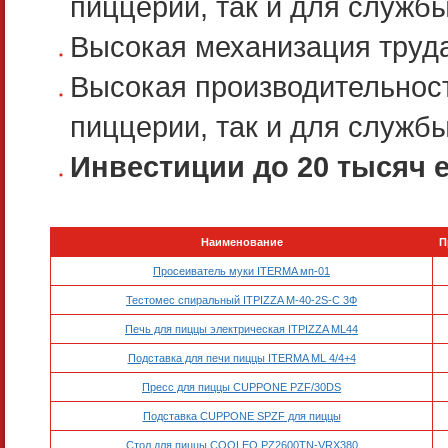
пиццерии, так и для службы
Высокая механизация труда
Высокая производительност
пиццерии, так и для службы
Инвестиции до 20 тысяч 
Наименование
П
Просеиватель муки ITERMA мп-01
Тестомес спиральный ITPIZZA M-40-2S-C 3Ф
Печь для пиццы электрическая ITPIZZA ML44
Подставка для печи пиццы ITERMA ML 4/4+4
Пресс для пиццы CUPPONE PZF/30DS
Подставка CUPPONE SPZF для пиццы
Стол для пиццы COOLEQ PZ2600TN-VRX380