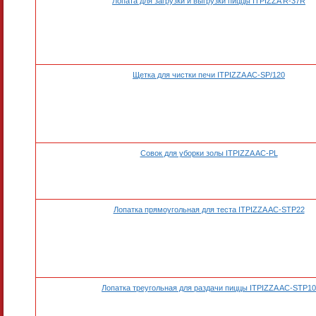
Лопата для загрузки и выгрузки пиццы ITPIZZA R-37R
Щетка для чистки печи ITPIZZA AC-SP/120
Совок для уборки золы ITPIZZA AC-PL
Лопатка прямоугольная для теста ITPIZZA AC-STP22
Лопатка треугольная для раздачи пиццы ITPIZZA AC-STP10