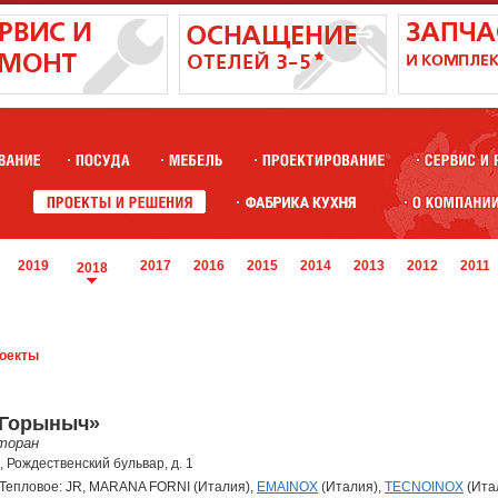
2019
2017
2016
2015
2014
2013
2012
2011
2018
оекты
«Горыныч»
торан
а, Рождественский бульвар, д. 1
епловое: JR, MARANA FORNI (Италия),
EMAINOX
(Италия),
TECNOINOX
(Ита