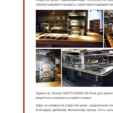
открытой кухни. Пароконвектомат RATIONAL со спец
обрабатываемого продукта, гарантируя поджаристую 
Термостат Sirman SOFTCOOKER Wi-Food для пригото
рецептов и сохранять в памяти новые.
Один из элементов открытой кухни - выделенная зо
Благодаря двойному месильному органу тесто нас