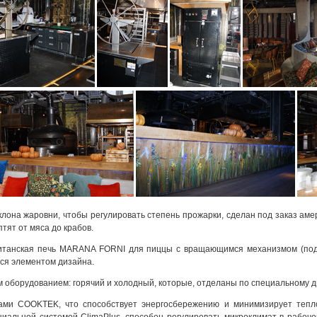
наклона жаровни, чтобы регулировать степень прожарки, сделан под заказ а
тят от мяса до крабов.
итанская печь MARANA FORNI для пиццы с вращающимся механизмом (под
тся элементом дизайна.
м оборудованием: горячий и холодный, которые, отделаны по специальному д
ами COOKTEK, что способствует энергосбережению и минимизирует тепло