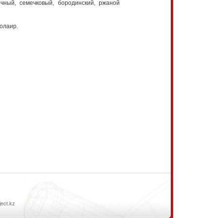
чный, семечковый, бородинский, ржаной
олаир.
ject.kz