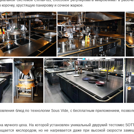
иальной системой ClimaPlus, способен регулировать микроклимат в рабоче
корочку, хрустящую панировку и сочное жаркое.
вления блюд по технологии Sous Vide, с бесплатным приложением, позвол
на мучного цеха. На которой установлен уникальный двурукий тестомес SOT
ыщается кислородом, но не нагревается даже при высокой скорости заме