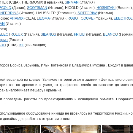
KTEK (США), THERMOMIX (Германия),
SIRMAN
(Италия)
FCOLD
(Дания),
SCOTSMAN
(Италия), HICOLD (Италия),
HOSHIZAKI
(Япония)
ONFERRINA
(Италия), HAUSSLER (Германия),
SOTTORIVA
(Италия)
ское:
VITAMIX
(США),
LILOMA
(Италия),
ROBOT COUPE
(Франция),
ELECTROL
MAN
(Италия)
рея)
ELECTROLUX
(Италия),
SILANOS
(Италия),
FRIULI
(Италия),
BLANCO
(Герман
ерма
(Россия)
BRO
(США),
KT
(Финляндия)
торов Бориса Зарькова, Ильи Тютенкова и Владимира Мухина . Входит в дин
тней верандой на крыше. Занимает второй этаж в здании «Центрального р
рит все на дровах или углях, от крафтового хлеба на закваске до мяса 
орана напоминает пещеру Горыныча.
 проведены работы по проектированию и оснащению объекта. Проработа
использованное оборудование никогда не ввозилось на территорию России, 
е девайсы для работы с открытым огнем.