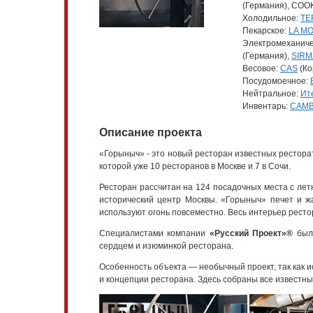
(Германия), COO
Холодильное:
TE
Пекарское:
LA M
Электромеханиче
(Германия),
SIR
Весовое:
CAS
(Ко
Посудомоечное:
Нейтральное:
Ит
Инвентарь:
CAM
Описание проекта
«Горыныч» - это новый ресторан известных рестора
которой уже 10 ресторанов в Москве и 7 в Сочи.
Ресторан рассчитан на 124 посадочных места с ле
исторический центр Москвы. «Горыныч» печет и жа
используют огонь повсеместно. Весь интерьер рест
Специалистами компании
«Русский Проект»®
были
сердцем и изюминкой ресторана.
Особенность объекта — необычный проект, так как 
и концепции ресторана. Здесь собраны все известны