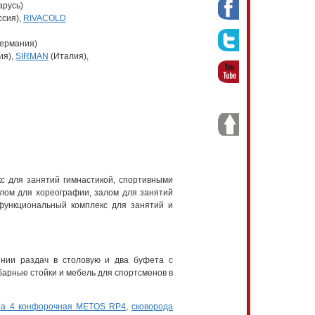
арусь)
ссия),
RIVACOLD
ермания)
ия),
SIRMAN
(Италия),
с для занятий гимнастикой, спортивными
алом для хореографии, залом для занятий
функциональный комплекс для занятий и
нии раздач в столовую и два буфета с
 барные стойки и мебель для спортсменов в
та 4 конфорочная METOS RP4
,
сковорода