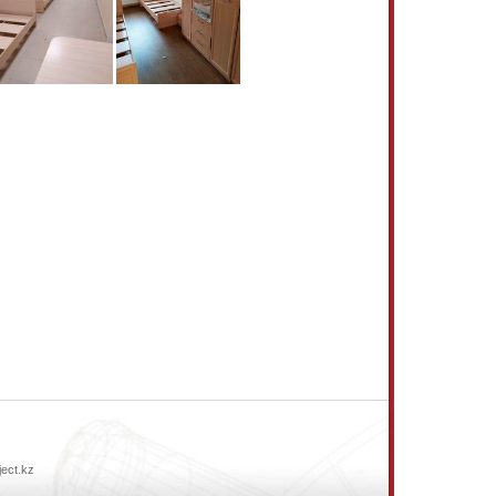
ject.kz