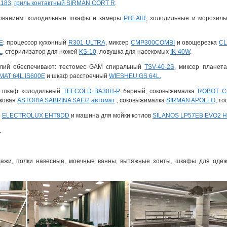
1183
,
гриль контактный SIRMAN CORT R
.
дованием: холодильные шкафы и камеры
POLAIR
, холодильные и морози
E
: процессор кухонный
R301 ULTRA
, миксер
CMP300COMBI
и овощерезка
CL
L
, стерилизатор для ножей
KS-10
, ловушка для насекомых
IK-40W
.
елий обеспечивают: тестомес GAM спиральный
TSV-40-2S
, миксер плане
AT 64L IS600E
и шкаф расстоечный
WIESHEU GS 64L.
а: шкаф холодильный
TEFCOLD BA30H-P
барный, соковыжималка
ROBOT C
жковая
ASTORIA SABRINA SAE/2 автомат
, соковыжималка
SIRMAN APOLLO
, т
я
ELECTROLUX EHT8DD
и машина для мойки котлов
SILANOS LP57EB EVO2 
.
ллажи, полки навесные, моечные ванны, вытяжные зонты, шкафы для одеж