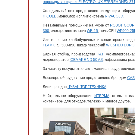
опрокидывающаяся ELECTROLUX E7BREHDNFX 37
Холодильный цех представлен следующим обору
HICOLD
, моноблок и сплит-система
RIVACOLD.
Незаменимые помощники на кухне от
ROBOT COUP
300
, электрокипятильник
WB-15
, печь СВЧ
WP900-25
Изготовление хлебобудочных и кондитерских изд
FLAMIC
SF500-850, шкаф пекарский
WIESHEU EUROM
Барная стойка, производства
T&T
, укомплектован
льдогенератор
ICEMAKE ND 50 AS
, кофемашина ро
За чистоту посуды отвечают: машина посудомоечна
Весоворе оборудование представлено брендом
CAS
Линия раздач
ЧУВАШТОРГТЕХНИКА
.
Нейтральное оборудование
ИТЕРМА
: столы, сте
контейнеры для отходов, тележки и многое другое.