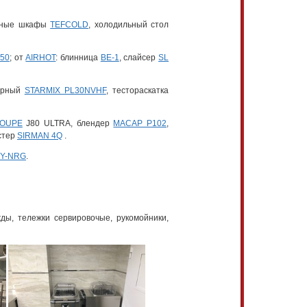
льные шкафы
TEFCOLD
, холодильный стол
50
; от
AIRHOT
: блинница
BE-1
, слайсер
SL
тарный
STARMIX PL30NVHF
, тестораскатка
OUPE
J80 ULTRA, блендер
MACAP P102
,
остер
SIRMAN 4Q
.
HY-NRG
.
ды, тележки сервировочые, рукомойники,