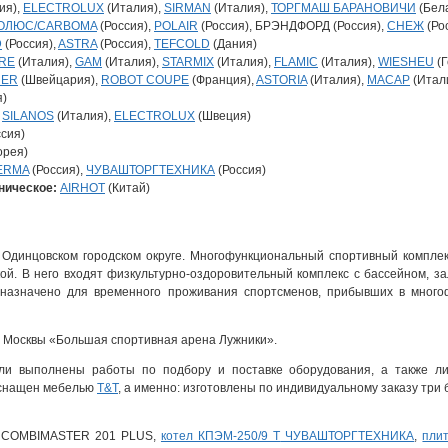
ия),
ELECTROLUX
(Италия),
SIRMAN
(Италия),
ТОРГМАШ БАРАНОВИЧИ
(Бел
ОЛЮС/CARBOMA
(Россия),
POLAIR
(Россия), БРЭНДФОРД (Россия),
СНЕЖ
(Ро
D
(Россия),
ASTRA
(Россия),
TEFCOLD
(Дания)
RE
(Италия),
GAM
(Италия),
STARMIX
(Италия),
FLAMIC
(Италия),
WIESHEU
(Г
RER
(Швейцария),
ROBOT COUPE
(Франция),
ASTORIA
(Италия),
MACAP
(Итал
я)
SILANOS
(Италия),
ELECTROLUX
(Швеция)
сия)
орея)
ERMA
(Россия),
ЧУВАШТОРГТЕХНИКА
(Россия)
ническое:
AIRHOT
(Китай)
Одинцовском городском округе. Многофункциональный спортивный комплек
ой. В него входят физкультурно-оздоровительный комплекс с бассейном, з
назначено для временного проживания спортсменов, прибывших в много
а Москвы «Большая спортивная арена Лужники».
и выполнены работы по подбору и поставке оборудования, а также ли
оснащен мебелью
T&T
, а именно: изготовлены по индивидуальному заказу три
AL COMBIMASTER 201 PLUS,
котел КПЭМ-250/9 Т
ЧУВАШТОРГТЕХНИКА
,
пли