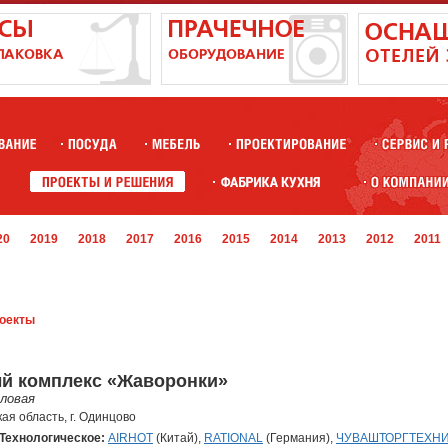
20
2019
2018
2017
2016
2015
2014
2013
2012
2011
оекты
й комплекс «Жаворонки»
ловая
ая область, г. Одинцово
Технологическое:
AIRHOT
(Китай),
RATIONAL
(Германия),
ЧУВАШТОРГТЕХН