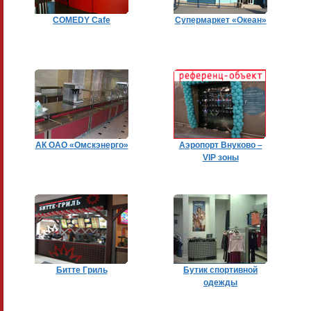
COMEDY Cafe
Cупермаркет «Океан»
АК ОАО «Омскэнерго»
Аэропорт Внуково –
VIP зоны
Битте Гриль
Бутик спортивной
одежды