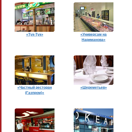
«Тук-Тук»
«Универсам на
Нариманова»
«Частный ресторан
«Шереметьев»
(Газпром)»