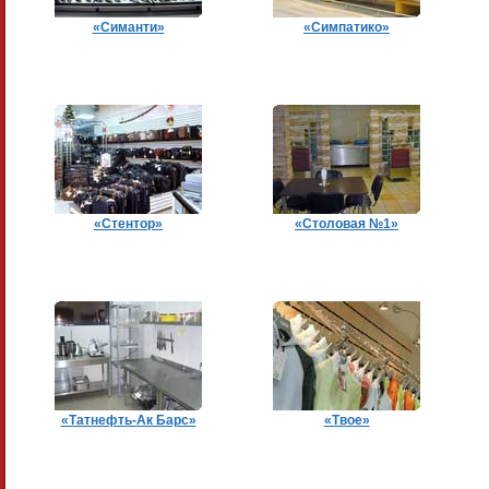
«Симанти»
«Симпатико»
«Стентор»
«Столовая №1»
«Татнефть-Ак Барс»
«Твоe»