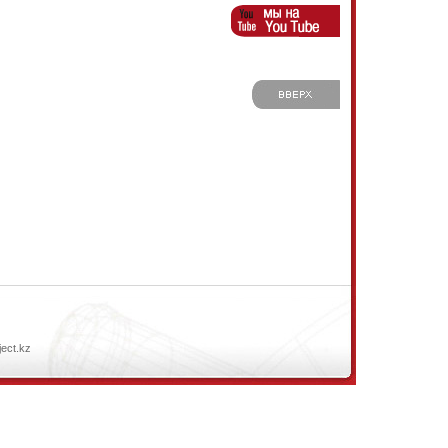
ject.kz