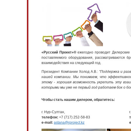
«Русский Проект»®
ежегодно проводит Дилерские 
поставляемого оборудования, рассматриваются б
взаимодействия на следующий год.
Президент Компании Холод А.В.:
"Поддержка и раз
нашей компании. Мы понимаем, что эффективнос
этому - хорошая возможность укрепить эту взаи
которыми мы уже не первый год работаем бок о бок.
Чтобы стать нашим дилером, обратитесь:
г. Нур-Султан,
г
телефон:
+7 (717) 252-58-83
e-mail:
astana@rproject.kz
e