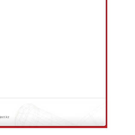
ject.kz