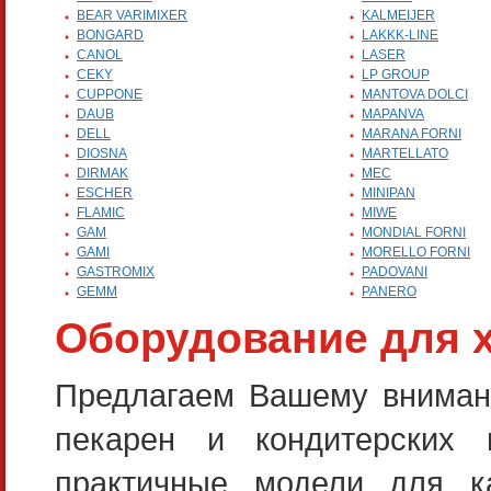
BEAR VARIMIXER
KALMEIJER
BONGARD
LAKKK-LINE
CANOL
LASER
CEKY
LP GROUP
CUPPONE
MANTOVA DOLCI
DAUB
MAPANVA
DELL
MARANA FORNI
DIOSNA
MARTELLATO
DIRMAK
MEC
ESCHER
MINIPAN
FLAMIC
MIWE
GAM
MONDIAL FORNI
GAMI
MORELLO FORNI
GASTROMIX
PADOVANI
GEMM
PANERO
Оборудование для 
Предлагаем Вашему внимани
пекарен и кондитерских
практичные модели для к