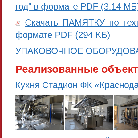
год" в формате PDF (3.14 МБ
Скачать ПАМЯТКУ по техн
формате PDF (294 KБ)
УПАКОВОЧНОЕ ОБОРУДОВА
Реализованные объек
Кухня Стадион ФК «Краснод