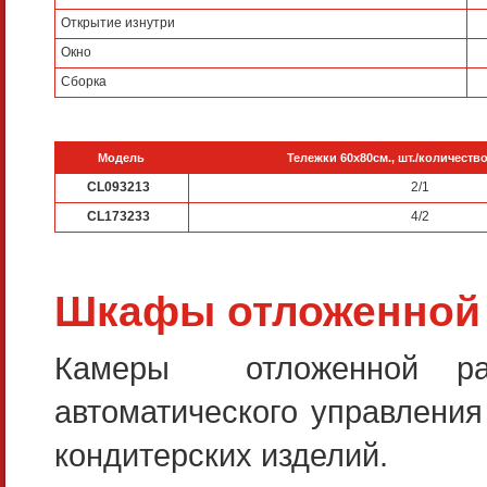
Открытие изнутри
Окно
Сборка
Модель
Тележки 60х80см., шт./количеств
CL093213
2/1
CL173233
4/2
Шкафы отложенной 
Камеры отложенной рас
автоматического управления
кондитерских изделий.