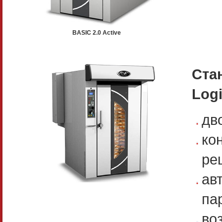
BASIC 2.0 Active
Ста
Log
дв
ко
ре
ав
па
во