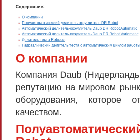
Содержание:
О компании
Полуавтоматический делитель-округлитель DR Robot
Автоматический делитель-округлитель Daub DR Robot Automatic
Автоматический делитель-округлитель Daub DR Robot Variomatic
Делитель теста Robocut
Гидравлический делитель теста с автоматическим циклом работы
О компании
Компания Daub (Нидерланды)
репутацию на мировом рынк
оборудования, которое о
качеством.
Полуавтоматически