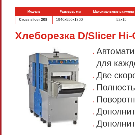
Модель
Размеры, мм
Максимальные размеры 
Cross slicer 208
1940x550x1300
52x15
Хлеборезка D/Slicer Hi
Автомати
для кажд
Две скор
Полность
Поворотн
Дополнит
Дополнит