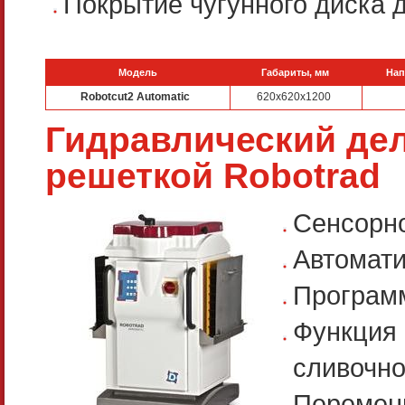
Покрытие чугунного диска д
Модель
Габариты, мм
Нап
Robotcut2 Automatic
620x620x1200
Гидравлический дел
решеткой Robotrad
Сенсорно
Автомати
Програм
Функция 
сливочно
Перемен