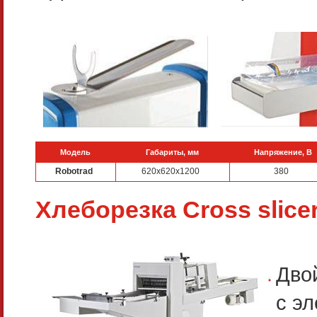
Модель
Габариты, мм
Напряжение, В
Robotrad
620x620x1200
380
Хлеборезка Cross slice
Дво
с э