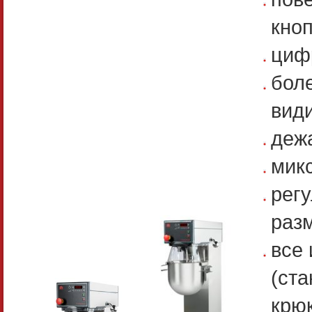
кно
циф
бол
вид
деж
мик
рег
раз
все
(ста
крю