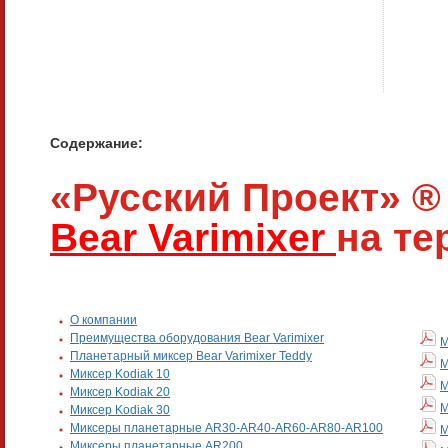
Содержание:
«Русский Проект» ® 
Bear Varimixer
на те
О компании
Преимущества оборудования Bear Varimixer
М
Планетарный миксер Bear Varimixer Teddy
М
Миксер Kodiak 10
М
Миксер Kodiak 20
М
Миксер Kodiak 30
Миксеры планетарные AR30-AR40-AR60-AR80-AR100
М
Миксеры планетарные AR200