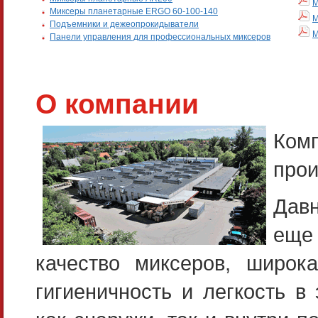
М
Миксеры планетарные ERGO 60-100-140
М
Подъемники и дежеопрокидыватели
М
Панели управления для профессиональных миксеров
О компании
Ком
прои
Давн
еще 
качество миксеров, широк
гигиеничность и легкость в