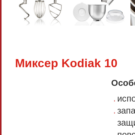
Миксер Kodiak 10
Особ
исп
зап
защ
пов