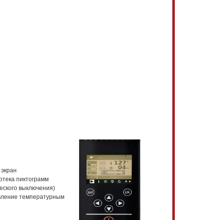
 экран
отека пиктограмм
еского выключения)
вление температурным