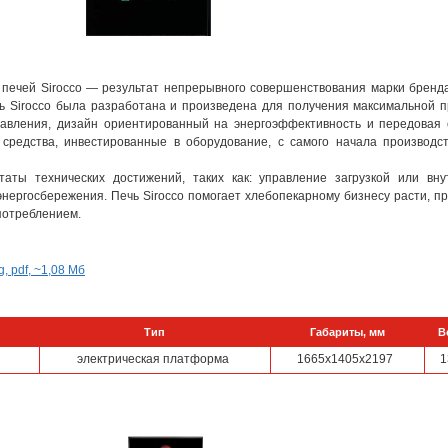
печей Sirocco — результат непрерывного совершенствования марки бренд
ь Sirocco была разработана и произведена для получения максимальной 
равления, дизайн ориентированный на энергоэффективность и передовая 
 средства, инвестированные в оборудование, с самого начала производс
аты технических достижений, таких как: управление загрузкой или вну
ергосбережения. Печь Sirocco помогает хлебопекарному бизнесу расти, п
потреблением.
 pdf, ~1,08 Мб
Тип
Габариты, мм
В
электрическая платформа
1665х1405х2197
1