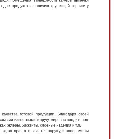
лощади помещения. Поверхность камеры выпечки
на дне продукта и наличию хрустящей корочки у
качества готовой продукции. Благодаря своей
самыми известными в кругу мировых кондитеров.
к: эклеры, бисквиты, слоёные изделия и т.п.
рью, которая открывается наружу, и панорамным