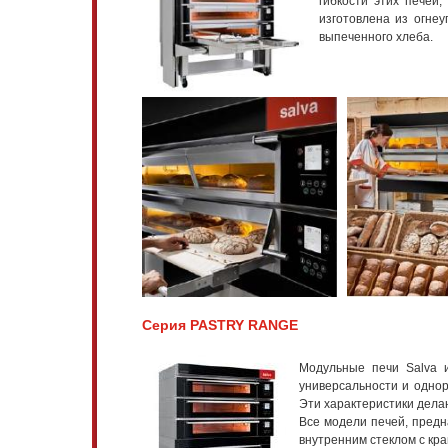
гибкости этих печей
изготовлена из огне
выпеченного хлеба.
Серия PASTRY RANGE
Модульные печи Salva и
универсальности и однор
Эти характеристики делаю
Все модели печей, предн
внутренним стеклом с кра