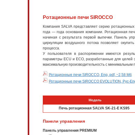
Ротационные печи SIROCCO
Компания SALVA представляет серию ротационных 
года — года основания компании. Ротационная печ
начиная с результата первой выпечки. Панель уп
циркуляции воздушного потока позволяет окупить
процесса.
У пользователя в распоряжении имеются результ
параметры ECU и ECO, разработанные для целей эн
максимальную производительность с минимальным 
Ротационные печи SIROCCO, Eng, pdf, ~2,58 Мб
Ротационные печи SIROCCO EVOLUTION, Рус-Eng,
Модель
Печь ротационная SALVA SK-21-E KS95
Панели управления
Панель управления PREMIUM