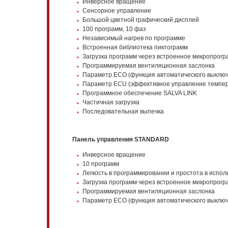
Инверсное вращение
Сенсорное управление
Большой цветной графический дисплей
100 программ, 10 фаз
Независимый нагрев по программе
Встроенная библиотека пиктограмм
Загрузка программ через встроенное микропрог
Программируемая вентиляционная заслонка
Параметр ЕСО (функция автоматического выклю
Параметр ECU (эффективное управление темпе
Программное обеспечение SALVA LINK
Частичная загрузка
Последовательная выпечка
Панель управления STANDARD
Инверсное вращение
10 программ
Легкость в программировании и простота в испо
Загрузка программ через встроенное микропрог
Программируемая вентиляционная заслонка
Параметр ЕСО (функция автоматического выклю