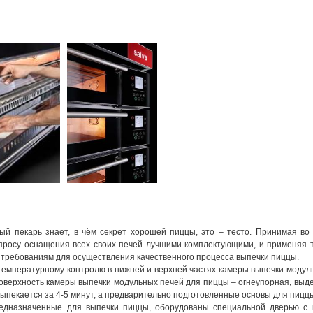
й пекарь знает, в чём секрет хорошей пиццы, это – тесто. Принимая в
просу оснащения всех своих печей лучшими комплектующими, и применяя т
требованиям для осуществления качественного процесса выпечки пиццы.
емпературному контролю в нижней и верхней частях камеры выпечки модуль
Поверхность камеры выпечки модульных печей для пиццы – огнеупорная, вы
выпекается за 4-5 минут, а предварительно подготовленные основы для пицц
редназначенные для выпечки пиццы, оборудованы специальной дверью с