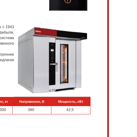
а с 1943
прибыли,
система
твенного
тренние
редлагая
ес, кг
Напряжение, В
Мощность, кВт
300
380
42,5