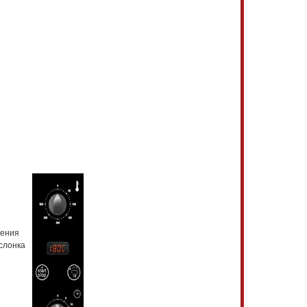
ления
слонка