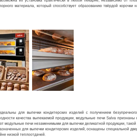
, возможна их установка практически в любой пекарне, независимо от п
упорного материала, который способствует образованию твёрдой корочки 
деальны для выпечки кондитерских изделий с получением безупречного 
одности качества выпекаемой продукции, модульные печи Salva признаны 
т модульные печи незаменимыми для выпечки деликатной продукции, такой ка
азначенных для выпечки кондитерских изделий, оснащены специальной две
йне низкой теплоотдачей.