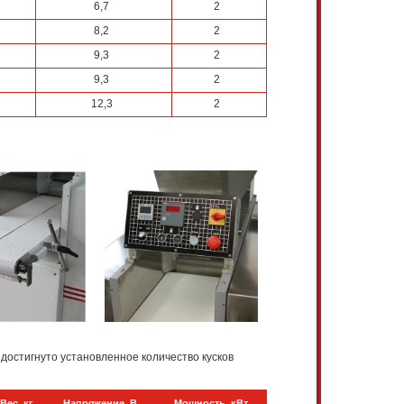
6,7
2
8,2
2
9,3
2
9,3
2
12,3
2
достигнуто установленное количество кусков
Вес, кг
Напряжение, В
Мощность, кВт