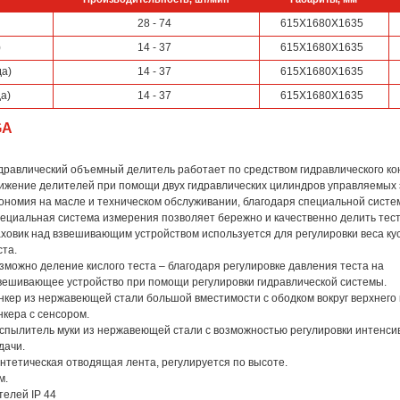
28 - 74
615Х1680Х1635
)
14 - 37
615Х1680Х1635
да)
14 - 37
615Х1680Х1635
а)
14 - 37
615Х1680Х1635
GA
дравлический объемный делитель работает по средством гидравлического ко
ижение делителей при помощи двух гидравлических цилиндров управляемых
ономия на масле и техническом обслуживании, благодаря специальной систе
ециальная система измерения позволяет бережно и качественно делить тест
ховик над взвешивающим устройством используется для регулировки веса ку
ста.
зможно деление кислого теста – благодаря регулировке давления теста на
вешивающее устройство при помощи регулировки гидравлической системы.
нкер из нержавеющей стали большой вместимости с ободком вокруг верхнего 
нкера с сенсором.
спылитель муки из нержавеющей стали с возможностью регулировки интенси
дачи.
нтетическая отводящая лента, регулируется по высоте.
м.
телей IP 44