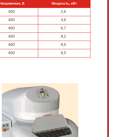
Напряжение, В
Мощность, кВт
400
2,6
400
4,6
400
6,7
400
8,2
400
8,5
400
8,5