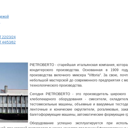
дежой
й
 22/23/24
 44/53/62
PIETROBERTO - старейшая итальянская компания, котора
кондитерского производства. Основанная в 1909 го
производства вилочного миксера "Vittoria". За свою, п
небольшой мастерской до современного предприятия с м
технологического производства.
Сегодня PIETROBERTO - это производитель широкого 
хлебопекарного оборудования - смесители, охладител
тестомесильные машины, объемные и вакуумные тестоде
ленточные и конические округлители, рогаликовые, зак
багетоформующие машины, автоматические формующие г
Оборудование успешно эксплуатируется при исполь