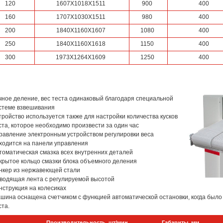
120
1607Х1018Х1511
900
400
160
1707Х1030Х1511
980
400
200
1840Х1160Х1607
1080
400
250
1840Х1160Х1618
1150
400
300
1973Х1264Х1609
1250
400
чное деление, вес теста одинаковый благодаря специальной
стеме взвешивания
тройство используется также для настройки количества кусков
ста, которое необходимо произвести за один час
равление электронным устройством регулировки веса
ходится на панели управления
томатическая смазка всех внутренних деталей
крытое кольцо смазки блока объемного деления
нкер из нержавеющей стали
водящая лента с регулируемой высотой
нструкция на колесиках
шина оснащена счетчиком с функцией автоматической остановки, когда было 
ста.
Производительность, шт/мин
Габариты, мм