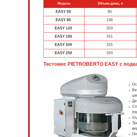
Модель
Объем дежи, л
EASY 50
80
EASY 80
148
EASY 120
203
EASY 160
261
EASY 200
331
EASY 250
393
Тестомес PIETROBERTO EASY с подкатн
Ос
Ве
ци
Де
Сп
пе
по
Тр
ве
Оп