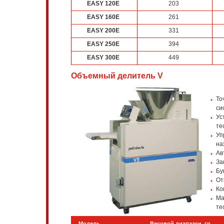
EASY 120E
203
EASY 160E
261
EASY 200E
331
EASY 250E
394
EASY 300E
449
Объемный делитель V
То
си
Ус
те
Уп
на
Ав
За
Бу
От
Ко
Ма
те
Модель
Весовой диапазон, гр