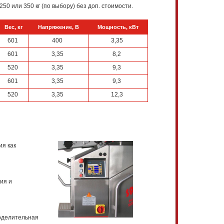
50 или 350 кг (по выбору) без доп. стоимости.
Вес, кг
Напряжение, В
Мощность, кВт
601
400
3,35
601
3,35
8,2
520
3,35
9,3
601
3,35
9,3
520
3,35
12,3
я как
ия и
тоделительная