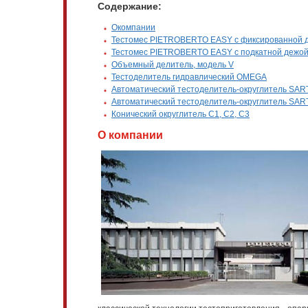
Содержание:
Окомпании
Тестомес PIETROBERTO EASY с фиксированной 
Тестомес PIETROBERTO EASY с подкатной дежо
Объемный делитель, модель V
Тестоделитель гидравлический OMEGA
Автоматический тестоделитель-округлитель SART
Автоматический тестоделитель-округлитель SART
Конический округлитель C1, C2, C3
О компании