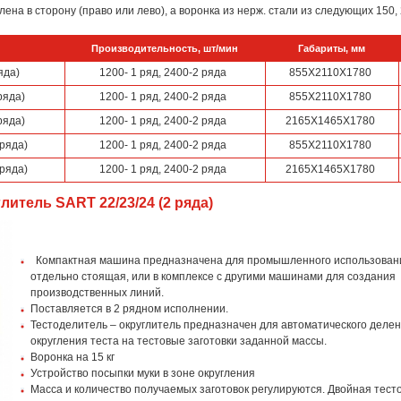
на в сторону (право или лево), а воронка из нерж. стали из следующих 150, 2
Производительность, шт/мин
Габариты, мм
яда)
1200- 1 ряд, 2400-2 ряда
855Х2110Х1780
ряда)
1200- 1 ряд, 2400-2 ряда
855Х2110Х1780
ряда)
1200- 1 ряд, 2400-2 ряда
2165Х1465Х1780
 ряда)
1200- 1 ряд, 2400-2 ряда
855Х2110Х1780
 ряда)
1200- 1 ряд, 2400-2 ряда
2165Х1465Х1780
итель SART 22/23/24 (2 ряда)
Компактная машина предназначена для промышленного использовани
отдельно стоящая, или в комплексе с другими машинами для создания
производственных линий.
Поставляется в 2 рядном исполнении.
Тестоделитель – округлитель предназначен для автоматического делен
округления теста на тестовые заготовки заданной массы.
Воронка на 15 кг
Устройство посыпки муки в зоне округления
Масса и количество получаемых заготовок регулируются. Двойная тес