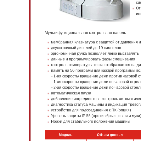
си
От
ин
Мультифункциональная контрольная панель:
мембранная клавиатура с защитой от давления и
двухстрочный дисплей до 19 символов
эргономичная ручка позволяет легко выставлять
данные и программировать фазы смешивания
контроль температуры теста отображается на д
память на 50 программ для каждой программы во
- 1-ая скорость/ вращение дежи против часовой с
- 1-ая скорость/ вращение дежи по часовой стрел
- 2-ая скорость/ вращение дежи по часовой стрел
автоматическая пауза
добавление ингредиентов - контроль автоматиче
диагностика статуса машины и индикация тревог
устройство для подсоединения к ПК (опция)
Уровень защиты IP 55 (против брызг, пыли и муки
Ножки для стабильного положения машины
Модель
Объем дежи, л