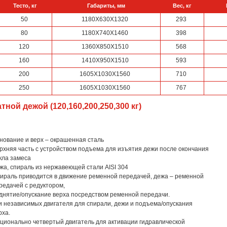
Тесто, кг
Габариты, мм
Вес, кг
50
1180Х630Х1320
293
80
1180Х740Х1460
398
120
1360Х850Х1510
568
160
1410Х950Х1510
593
200
1605Х1030Х1560
710
250
1605Х1030Х1560
767
ой дежой (120,160,200,250,300 кг)
нование и верх – окрашенная сталь
рхняя часть с устройством подъема для изъятия дежи после окончания
кла замеса
жа, спираль из нержавеющей стали AISI 304
ираль приводится в движение ременной передачей, дежа – ременной
редачей с редуктором,
днятие/опускание верха посредством ременной передачи.
и независимых двигателя для спирали, дежи и подъема/опускания
рха.
ционально четвертый двигатель для активации гидравлической