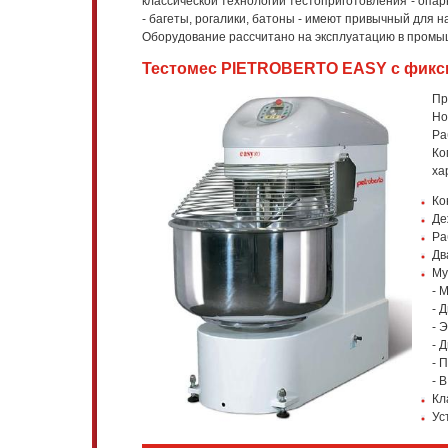
классической технологии тестоприготовления - опа
- багеты, рогалики, батоны - имеют привычный для 
Оборудование рассчитано на эксплуатацию в промы
Тестомес PIETROBERTO EASY с фиксиро
Пр
Но
Ра
Ко
ха
Ко
Де
Ра
Дв
Му
- 
- 
- 
- 
- 
- 
Кл
Ус