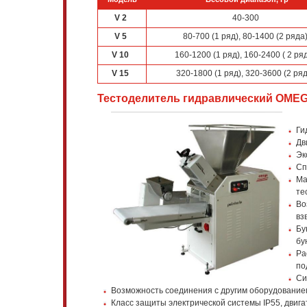
V 2
40-300
V 5
80-700 (1 ряд), 80-1400 (2 ряда
V 10
160-1200 (1 ряд), 160-2400 ( 2 ря
V 15
320-1800 (1 ряд), 320-3600 (2 ряд
Тестоделитель гидравлический OME
Ги
Дв
Эк
Сп
Ма
те
Во
вз
Бу
бу
Ра
по
Си
Возможность соединения с другим оборудование
Класс защиты электрической системы IP55, двига