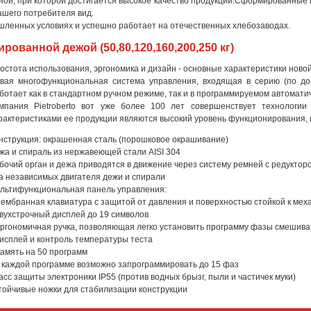
рной, при которой достигается высокое качество продукции.Сформированные
нашего потребителя вид.
шленных условиях и успешно работает на отечественных хлебозаводах.
ванной дежой (50,80,120,160,200,250 кг)
остота использования, эргономика и дизайн - основные характеристики ново
вая многофункциональная система управления, входящая в серию (по доп
ботает как в стандартном ручном режиме, так и в программируемом автомат
мпания Pietroberto вот уже более 100 лет совершенствует технологии
рактеристиками ее продукции являются высокий уровень функционирования, 
нструкция: окрашенная сталь (порошковое окрашивание)
жа и спираль из нержавеющей стали AISI 304
бочий орган и дежа приводятся в движение через систему ремней с редуктор
а независимых двигателя дежи и спирали
льтифункциональная панель управления:
Мембранная клавиатура с защитой от давления и поверхностью стойкой к ме
Двухстрочный дисплей до 19 символов
Эргономичная ручка, позволяющая легко установить программу фазы смешив
Дисплей и контроль температуры теста
Память на 50 программ
В каждой программе возможно запрограммировать до 15 фаз
асс защиты электроники IP55 (против водных брызг, пыли и частичек муки)
тойчивые ножки для стабилизации конструкции