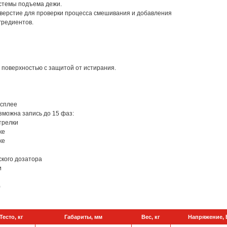
стемы подъема дежи.
верстие для проверки процесса смешивания и добавления
гредиентов.
 поверхностью с защитой от истирания.
исплее
зможна запись до 15 фаз:
трелки
ке
ке
ского дозатора
и
)
Тесто, кг
Габариты, мм
Вес, кг
Напряжение, 