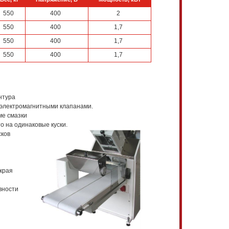
550
400
2
550
400
1,7
550
400
1,7
550
400
1,7
нтура
 электромагнитными клапанами.
ме смазки
о на одинаковые куски.
сков
края
вности