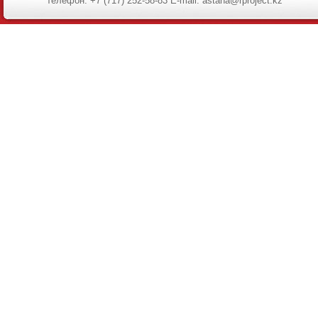
телефон: +7 (717) 252-58-83 E-mail: astana@rproject.kz