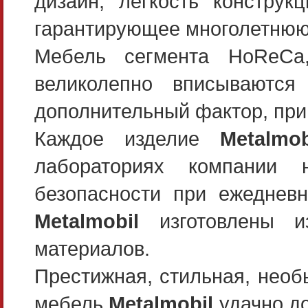
дизайн, легкость конструк
гарантирующее многолетнюю
Мебель сегмента HoReCa,
великолепно вписываютс
дополнительный фактор, пр
Каждое изделие
Metalmob
лабораториях компании 
безопасности при ежедневн
Metalmobil
изготовлены и
материалов.
Престижная, стильная, необ
мебель
Metalmobil
удачно до